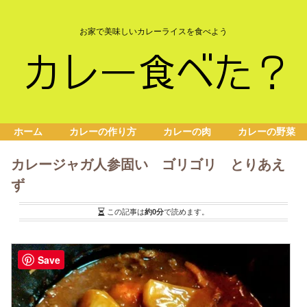
お家で美味しいカレーライスを食べよう
ホーム
カレーの作り方
カレーの肉
カレーの野菜
カレージャガ人参固い ゴリゴリ とりあえ
ず
この記事は
約0分
で読めます。
Save