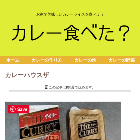
お家で美味しいカレーライスを食べよう
ホーム
カレーの作り方
カレーの肉
カレーの野菜
カレーハウスザ
この記事は
約0分
で読めます。
Save