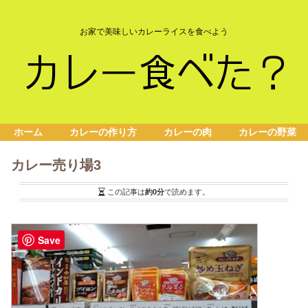
お家で美味しいカレーライスを食べよう
ホーム
カレーの作り方
カレーの肉
カレーの野菜
カレー売り場3
この記事は
約0分
で読めます。
Save