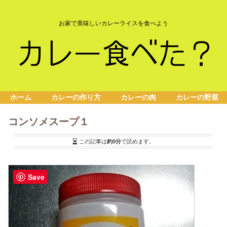
お家で美味しいカレーライスを食べよう
ホーム
カレーの作り方
カレーの肉
カレーの野菜
コンソメスープ１
この記事は
約0分
で読めます。
Save