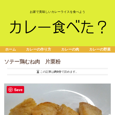
お家で美味しいカレーライスを食べよう
ホーム
カレーの作り方
カレーの肉
カレーの野菜
ソテー鶏むね肉 片栗粉
この記事は
約0分
で読めます。
Save