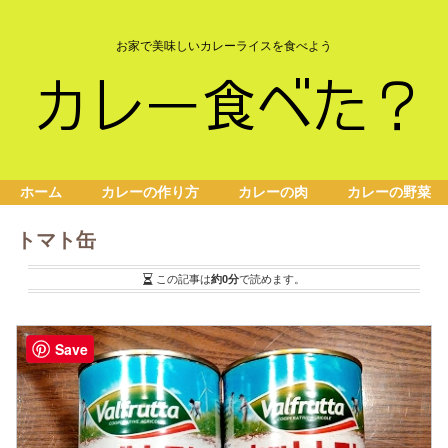
お家で美味しいカレーライスを食べよう
ホーム
カレーの作り方
カレーの肉
カレーの野菜
トマト缶
この記事は
約0分
で読めます。
Save