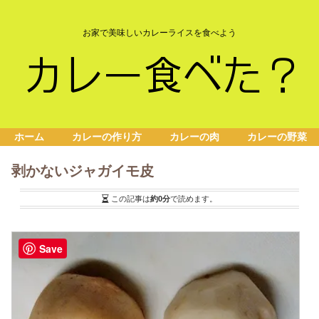
お家で美味しいカレーライスを食べよう
ホーム
カレーの作り方
カレーの肉
カレーの野菜
剥かないジャガイモ皮
この記事は
約0分
で読めます。
Save