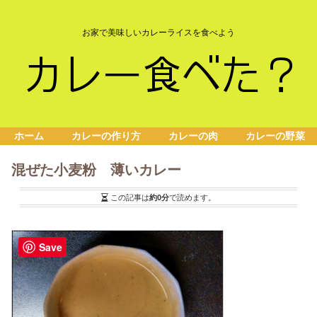
お家で美味しいカレーライスを食べよう
ホーム
カレーの作り方
カレーの肉
カレーの野菜
混ぜた小麦粉 薄いカレー
この記事は
約0分
で読めます。
Save