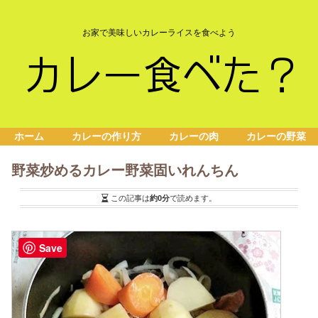
お家で美味しいカレーライスを食べよう
ホーム
カレーの作り方
カレーの肉
カレーの野菜
野菜炒めるカレー野菜固いれんちん
この記事は
約0分
で読めます。
Save