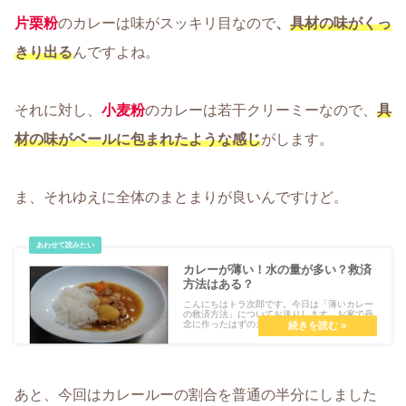
片栗粉
のカレーは味がスッキリ目なので
、
具材の味がくっ
きり出る
んですよね。
それに対し、
小麦粉
のカレーは若干クリーミーなので、
具
材の味がベールに包まれたような感じ
がします。
ま、それゆえに全体のまとまりが良いんですけど。
カレーが薄い！水の量が多い？救済
方法はある？
こんにちはトラ次郎です。今日は「薄いカレー
の救済方法」についてお送りします。お家で丹
念に作ったはずのカ...
あと、今回はカレールーの割合を普通の半分にしました