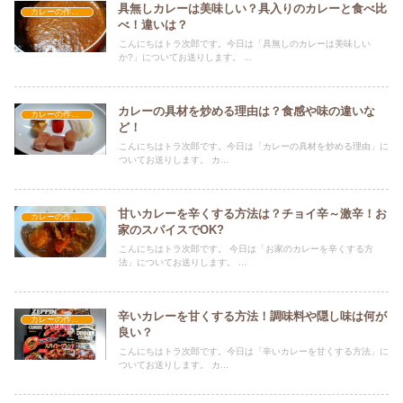
具無しカレーは美味しい？具入りのカレーと食べ比
カレーの作り方
べ！違いは？
こんにちはトラ次郎です。今日は「具無しのカレーは美味しい
か?」についてお送りします。 ...
カレーの具材を炒める理由は？食感や味の違いな
カレーの作り方
ど！
こんにちはトラ次郎です。今日は「カレーの具材を炒める理由」に
ついてお送りします。 カ...
甘いカレーを辛くする方法は？チョイ辛～激辛！お
カレーの作り方
家のスパイスでOK?
こんにちはトラ次郎です。 今日は「お家のカレーを辛くする方
法」についてお送りします。 ...
辛いカレーを甘くする方法！調味料や隠し味は何が
カレーの作り方
良い？
こんにちはトラ次郎です。今日は「辛いカレーを甘くする方法」に
ついてお送りします。 カ...